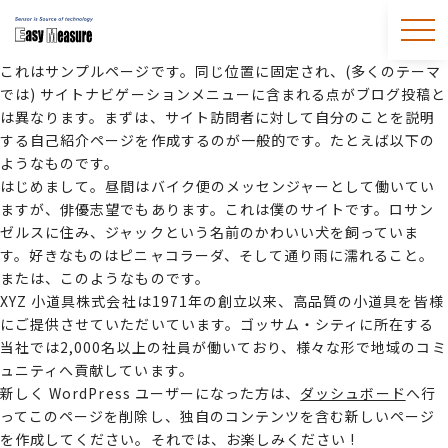
これはサンプルページです。同じ位置に固定され、(多くのテーマ
では) サイトナビゲーションメニューに含まれる点がブログ投稿と
は異なります。まずは、サイト訪問者に対して自分のことを説明
する自己紹介ページを作成するのが一般的です。たとえば以下の
ようなものです。
はじめまして。昼間はバイク便のメッセンジャーとして働いてい
ますが、俳優志望でもあります。これは僕のサイトです。ロサン
ゼルスに住み、ジャックという名前のかわいい犬を飼っていま
す。好きなものはピニャコラーダ、そして通り雨に濡れること。
または、このようなものです。
XYZ 小道具株式会社は1971年の創立以来、高品質の小道具を皆様
にご提供させていただいています。ゴッサム・シティに所在する
当社では2,000名以上の社員が働いており、様々な形で地域のコミ
ュニティへ貢献しています。
新しく WordPress ユーザーになった方は、
ダッシュボード
へ行
ってこのページを削除し、独自のコンテンツを含む新しいページ
を作成してください。それでは、お楽しみください !