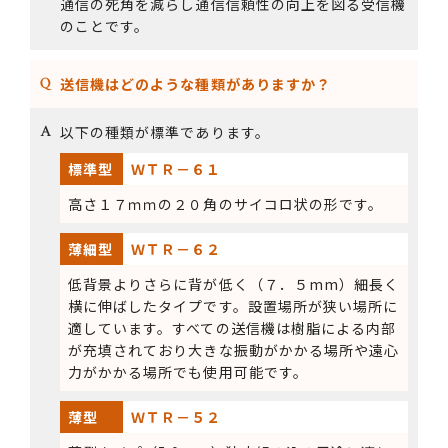
通信の死角を減らし通信信頼性の向上を図る受信機
のことです。
送信機はどのような種類がありますか？
以下の種類が標準であります。
標準型
ＷＴＲ－６１
高さ１７ｍｍの２０角のサイコロ状の形です。
薄細型
ＷＴＲ－６２
低背景よりさらに背が低く（７．５mm）細長く
横に伸ばしたタイプです。設置場所が狭い場所に
適しています。すべての送信機は樹脂による内部
が充填されており大きな振動がかかる場所や遠心
力がかかる場所でも使用可能です。
薄型
ＷＴＲ－５２